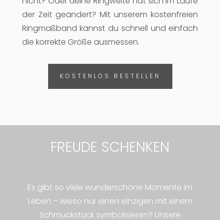
nicht? Oder deine Ringweite hat sich im Laufe
der Zeit geändert? Mit unserem kostenfreien
Ringmaßband kannst du schnell und einfach
die korrekte Größe ausmessen.
KOSTENLOS BESTELLEN
FREUDE SCHENKEN
Es gibt so viele wunderschöne Momente im
Leben – wieso nur einen einzigen mit einem
Schmuckstück symbolisieren? Unsere