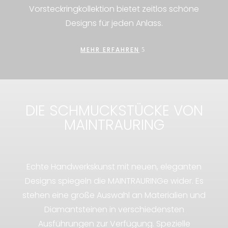
Vorsteckringkollektion bietet zeitlos schöne
Designs für jeden Anlass.
MEHR ERFAHREN
DIE SCHMUCKSTÜCKE VON
MAINTRAURING
Echte Handwerkskunst mit neuen, eleganten
Designs spiegeln die MAINTRAURINGe wider. Es
stehen eine große Auswahl an Materialien und
Diamantsteinen in verschiedensten
Ausführungen zur Verfügung. Spezielle