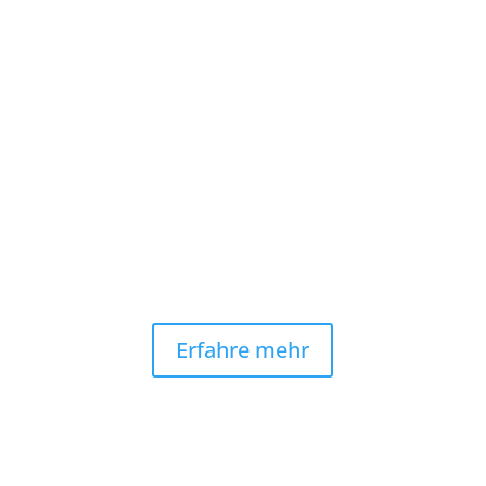
Sichere Bezahlung
Paypal, Visa, Mastercard und Überweisung

Kostenloser Versand
Versicherte Express-Lieferung & Retoure
Erfahre mehr