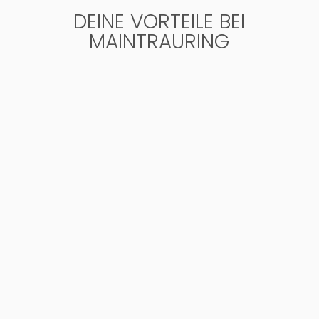
DEINE VORTEILE BEI
MAINTRAURING

KOSTENLOSE GRAVUR
Ganz individuell

KOSTENLOSE RINGETUI BOX
Sehr hochwertig und elegant