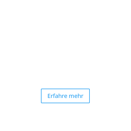
Sichere Bezahlung
Paypal, Visa, Mastercard und Überweisung

Kostenloser Versand
Versicherte Express-Lieferung & Retoure
Erfahre mehr