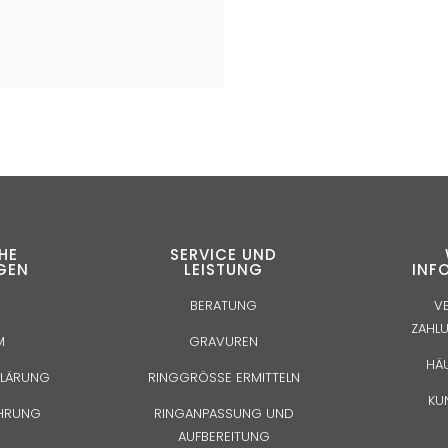
HE
SERVICE UND
GEN
LEISTUNG
INF
BERATUNG
V
ZAHL
M
GRAVUREN
HÄ
KLÄRUNG
RINGGRÖSSE ERMITTELN
KU
EHRUNG
RINGANPASSUNG UND
AUFBEREITUNG