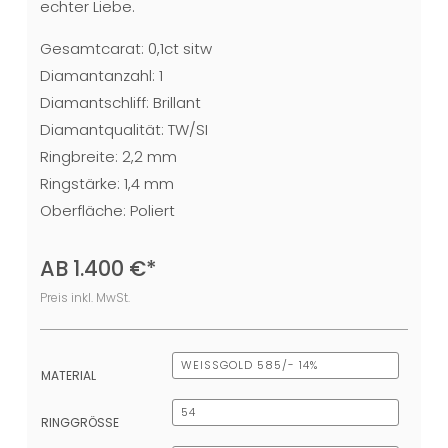
echter Liebe.
Gesamtcarat: 0,1ct sitw
Diamantanzahl: 1
Diamantschliff: Brillant
Diamantqualität: TW/SI
Ringbreite: 2,2 mm
Ringstärke: 1,4 mm
Oberfläche: Poliert
AB
1.400
€
*
Preis inkl. MwSt.
MATERIAL
RINGGRÖSSE