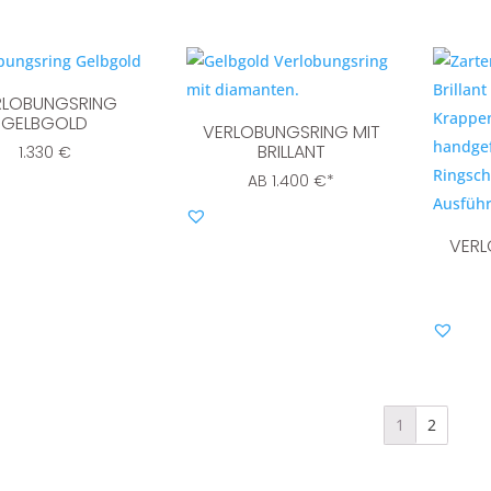
RLOBUNGSRING
GELBGOLD
VERLOBUNGSRING MIT
BRILLANT
1.330
€
AB
1.400
€
*
VERL
1
2