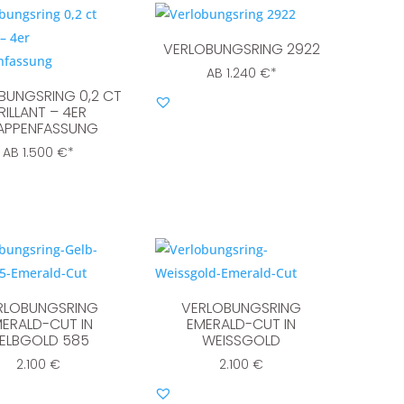
VERLOBUNGSRING 2922
AB
1.240
€
*
BUNGSRING 0,2 CT
RILLANT – 4ER
APPENFASSUNG
AB
1.500
€
*
RLOBUNGSRING
VERLOBUNGSRING
ERALD-CUT IN
EMERALD-CUT IN
ELBGOLD 585
WEISSGOLD
2.100
€
2.100
€