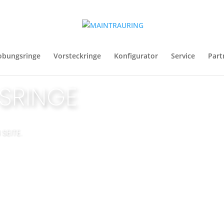
obungsringe
Vorsteckringe
Konfigurator
Service
Part
SRINGE
SEITE.