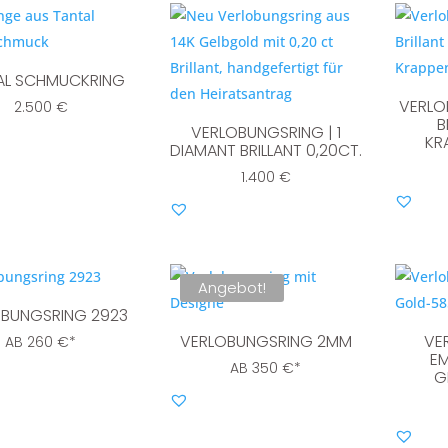
AL SCHMUCKRING
VERLO
2.500
€
B
VERLOBUNGSRING | 1
KR
DIAMANT BRILLANT 0,20CT.
1.400
€
Angebot!
BUNGSRING 2923
VERLOBUNGSRING 2MM
VE
AB
260
€
*
EM
AB
350
€
*
G