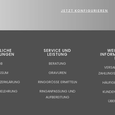
JETZT KONFIGURIEREN
LICHE
SERVICE UND
WEI
GUNGEN
LEISTUNG
INFOR
GB
BERATUNG
VERSA
ESSUM
GRAVUREN
ZAHLUNG
ZERKLÄRUNG
RINGGRÖSSE ERMITTELN
HÄUFIG
BELEHRUNG
RINGANPASSUNG UND
KUNDEN
AUFBEREITUNG
ÜBE